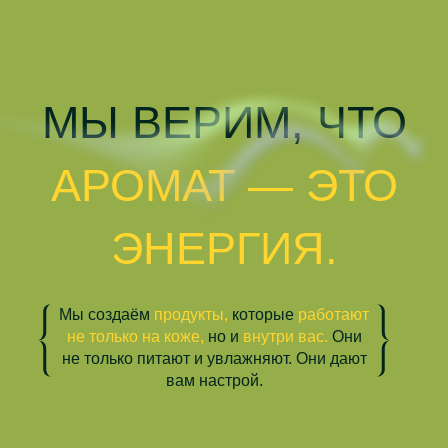
МЫ ВЕРИМ, ЧТО
АРОМАТ — ЭТО
ЭНЕРГИЯ.
Мы создаём
продукты,
которые
работают
не только на коже,
но и
внутри вас.
Они
не только питают и увлажняют. Они дают
вам настрой.